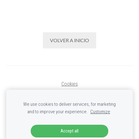
VOLVER A INICIO
Cookies
TEJER Y CREARTE STUDIO
We use cookies to deliver services, for marketing
©Tots els drets reservats.
and to improve your experience.
Customize
+34689367240
-
tejerycrearte@gmail.com
Página by
solucioneswebbcn.net
Accept all