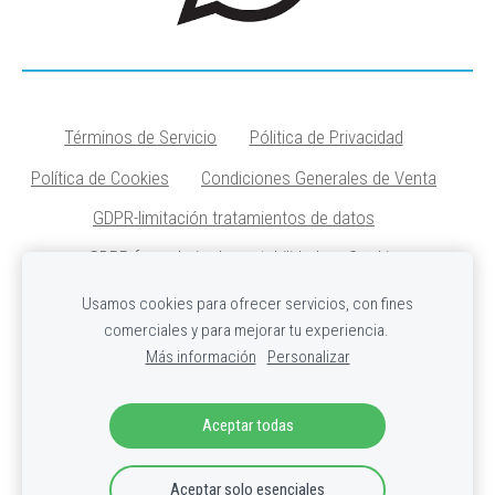
Términos de Servicio
Pólitica de Privacidad
Política de Cookies
Condiciones Generales de Venta
GDPR-limitación tratamientos de datos
GDPR-formulario de portabilidad
Cookies
Usamos cookies para ofrecer servicios, con fines
TEJER Y CREARTE STUDIO
comerciales y para mejorar tu experiencia.
©Todos los derechos reservados.
Más información
Personalizar
+34689367240
-
tejerycrearte@gmail.com
Aceptar todas
Aceptar solo esenciales